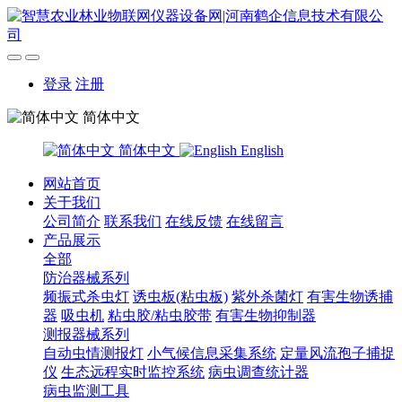
登录
注册
简体中文
简体中文
English
网站首页
关于我们
公司简介
联系我们
在线反馈
在线留言
产品展示
全部
防治器械系列
频振式杀虫灯
诱虫板(粘虫板)
紫外杀菌灯
有害生物诱捕
器
吸虫机
粘虫胶/粘虫胶带
有害生物抑制器
测报器械系列
自动虫情测报灯
小气候信息采集系统
定量风流孢子捕捉
仪
生态远程实时监控系统
病虫调查统计器
病虫监测工具