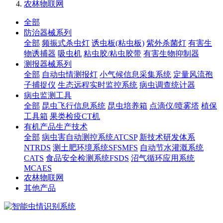
农林物联网
全部
防治器械系列
全部
频振式杀虫灯
诱虫板(粘虫板)
紫外杀菌灯
有害生
物诱捕器
吸虫机
粘虫胶/粘虫胶带
有害生物抑制器
测报器械系列
全部
自动虫情测报灯
小气候信息采集系统
定量风流孢
子捕捉仪
生态远程实时监控系统
病虫调查统计器
病虫监测工具
全部
昆虫飞行信息系统
昆虫培养箱
点滴仪/喷雾塔
植保
工具箱
果类检疫CT机
有机产品生产技术
全部
病虫害自动测控系统ATCSP
新技术研发体系
NTRDS
测土肥环境系统SFSMFS
自动节水灌溉系统
CATS
食品安全检测系统FSDS
沼气循环应用系统
MCAES
农林物联网
其他产品