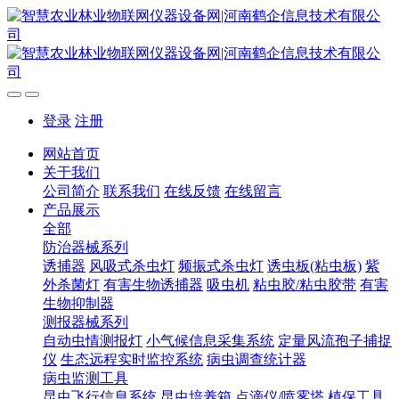
登录
注册
网站首页
关于我们
公司简介
联系我们
在线反馈
在线留言
产品展示
全部
防治器械系列
诱捕器
风吸式杀虫灯
频振式杀虫灯
诱虫板(粘虫板)
紫
外杀菌灯
有害生物诱捕器
吸虫机
粘虫胶/粘虫胶带
有害
生物抑制器
测报器械系列
自动虫情测报灯
小气候信息采集系统
定量风流孢子捕捉
仪
生态远程实时监控系统
病虫调查统计器
病虫监测工具
昆虫飞行信息系统
昆虫培养箱
点滴仪/喷雾塔
植保工具