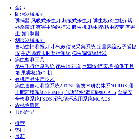
全部
防治器械系列
诱捕器
风吸式杀虫灯
频振式杀虫灯
诱虫板(粘虫板)
紫
外杀菌灯
有害生物诱捕器
吸虫机
粘虫胶/粘虫胶带
有害
生物抑制器
测报器械系列
自动虫情测报灯
小气候信息采集系统
定量风流孢子捕捉
仪
生态远程实时监控系统
病虫调查统计器
病虫监测工具
昆虫飞行信息系统
昆虫培养箱
点滴仪/喷雾塔
植保工具
箱
果类检疫CT机
有机产品生产技术
病虫害自动测控系统ATCSP
新技术研发体系NTRDS
测
土肥环境系统SFSMFS
自动节水灌溉系统CATS
食品安
全检测系统FSDS
沼气循环应用系统MCAES
农林物联网
其他产品
推荐
热门
最新