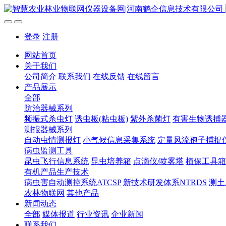
登录
注册
网站首页
关于我们
公司简介
联系我们
在线反馈
在线留言
产品展示
全部
防治器械系列
频振式杀虫灯
诱虫板(粘虫板)
紫外杀菌灯
有害生物诱捕
测报器械系列
自动虫情测报灯
小气候信息采集系统
定量风流孢子捕捉
病虫监测工具
昆虫飞行信息系统
昆虫培养箱
点滴仪/喷雾塔
植保工具箱
有机产品生产技术
病虫害自动测控系统ATCSP
新技术研发体系NTRDS
测土
农林物联网
其他产品
新闻动态
全部
媒体报道
行业资讯
企业新闻
联系我们