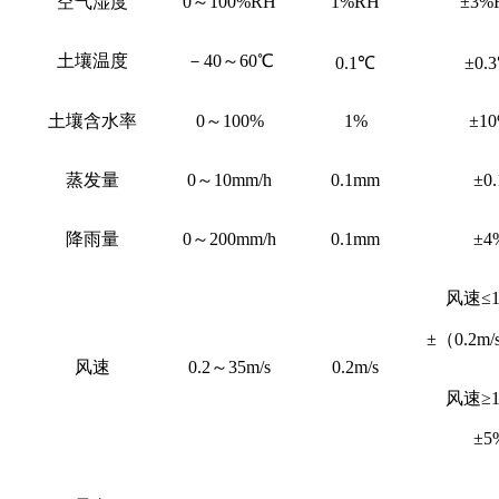
空气湿度
0
～100%RH
1%RH
±3%
土壤温度
－40～60℃
0.1
℃
±0.
土壤含水率
0
～100%
1%
±1
蒸发量
0
～10mm/h
0.1mm
±0.
降雨量
0
～200mm/h
0.1mm
±4
风速≤1
±（0.2m
风速
0.2
～35m/s
0.2m/s
风速≥1
±5