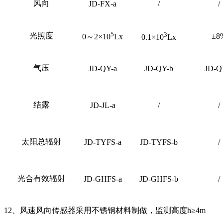
风向
JD-FX-a
/
/
5
3
光照度
±8
0
～2×10
Lx
0.1
×10
Lx
气压
JD-QY-a
JD-QY-b
JD-Q
结露
JD-JL-a
/
/
太阳总辐射
JD-TYFS-a
JD-TYFS-b
/
光合有效辐射
JD-GHFS-a
JD-GHFS-b
/
12、风速风向传感器采用不锈钢材料制做，监测高度h≥4m