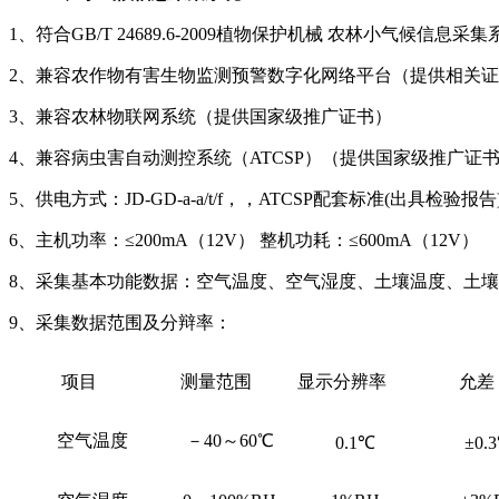
1、符合GB/T 24689.6-2009植物保护机械 农林小气候信
2、兼容农作物有害生物监测预警数字化网络平台（提供相关
3、兼容农林物联网系统（提供国家级推广证书）
4、兼容病虫害自动测控系统（ATCSP）（提供国家级推广证
5、供电方式：JD-GD-a-a/t/f，，ATCSP配套标准(出具检验报告
6、主机功率：≤200mA（12V） 整机功耗：≤600mA（12V）
8、采集基本功能数据：空气温度、空气湿度、土壤温度、土
9、采集数据范围及分辩率：
项目
测量范围
显示分辨率
允差
空气温度
－40～60℃
0.1
℃
±0.