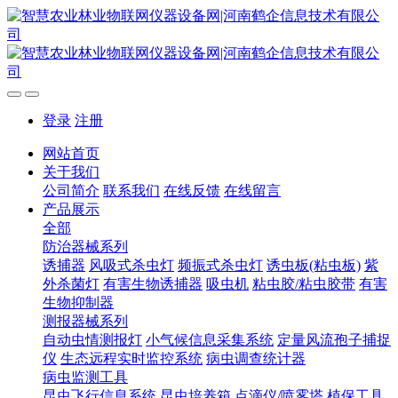
登录
注册
网站首页
关于我们
公司简介
联系我们
在线反馈
在线留言
产品展示
全部
防治器械系列
诱捕器
风吸式杀虫灯
频振式杀虫灯
诱虫板(粘虫板)
紫
外杀菌灯
有害生物诱捕器
吸虫机
粘虫胶/粘虫胶带
有害
生物抑制器
测报器械系列
自动虫情测报灯
小气候信息采集系统
定量风流孢子捕捉
仪
生态远程实时监控系统
病虫调查统计器
病虫监测工具
昆虫飞行信息系统
昆虫培养箱
点滴仪/喷雾塔
植保工具