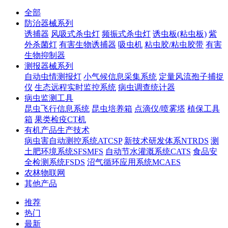
全部
防治器械系列
诱捕器
风吸式杀虫灯
频振式杀虫灯
诱虫板(粘虫板)
紫
外杀菌灯
有害生物诱捕器
吸虫机
粘虫胶/粘虫胶带
有害
生物抑制器
测报器械系列
自动虫情测报灯
小气候信息采集系统
定量风流孢子捕捉
仪
生态远程实时监控系统
病虫调查统计器
病虫监测工具
昆虫飞行信息系统
昆虫培养箱
点滴仪/喷雾塔
植保工具
箱
果类检疫CT机
有机产品生产技术
病虫害自动测控系统ATCSP
新技术研发体系NTRDS
测
土肥环境系统SFSMFS
自动节水灌溉系统CATS
食品安
全检测系统FSDS
沼气循环应用系统MCAES
农林物联网
其他产品
推荐
热门
最新