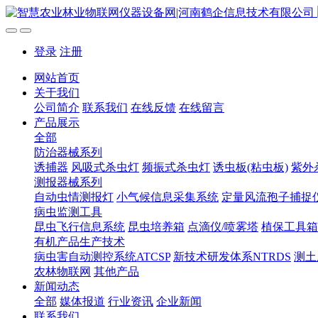
登录
注册
网站首页
关于我们
公司简介
联系我们
在线反馈
在线留言
产品展示
全部
防治器械系列
诱捕器
风吸式杀虫灯
频振式杀虫灯
诱虫板(粘虫板)
紫外
测报器械系列
自动虫情测报灯
小气候信息采集系统
定量风流孢子捕捉
病虫监测工具
昆虫飞行信息系统
昆虫培养箱
点滴仪/喷雾塔
植保工具箱
有机产品生产技术
病虫害自动测控系统ATCSP
新技术研发体系NTRDS
测土
农林物联网
其他产品
新闻动态
全部
媒体报道
行业资讯
企业新闻
联系我们