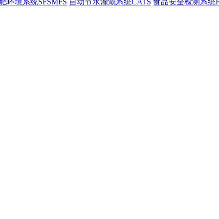
肥环境系统SFSMFS
自动节水灌溉系统CATS
食品安全检测系统F