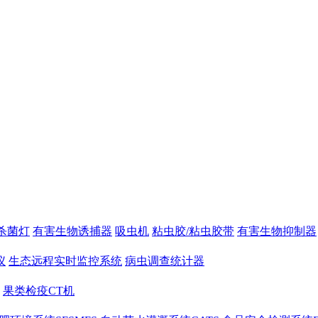
杀菌灯
有害生物诱捕器
吸虫机
粘虫胶/粘虫胶带
有害生物抑制器
仪
生态远程实时监控系统
病虫调查统计器
果类检疫CT机