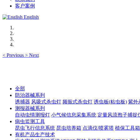
客户案例
English
<
Previous
>
Next
全部
防治器械系列
诱捕器
风吸式杀虫灯
频振式杀虫灯
诱虫板(粘虫板)
紫外
测报器械系列
自动虫情测报灯
小气候信息采集系统
定量风流孢子捕捉
病虫监测工具
昆虫飞行信息系统
昆虫培养箱
点滴仪/喷雾塔
植保工具箱
有机产品生产技术