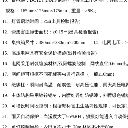
10、蓄电池：DC12V 24Ah/免维护（每天工作6小时，连续
规格： 165mm×125mm×175mm，重量：≥8Kg
11、灯管启动时间：≤5s(出具检验报告)
12、诱集害虫撞击面积：≥0.15㎡(出具检验报告)
13、集虫箱尺寸：380mm×380mm×200mm 14、电网电压：≥2
15、高压电网具有安全保护措施(出具检验报告)
16、电网采用耐弧镀膜材料,双阳螺旋绕制，网线直径0.6mm(出
17、网间距可根据不同靶标害虫进行选择（一般≤10mm）
18、绝缘柱：瞬间耐高温，耐腐蚀、耐高压性能，雨天高压电网连
19、主体结构采用镀锌钢材，内喷红丹红防锈漆，外喷绿色锤
20、可增设时间段控制：根据靶标害虫生活习性规律，可设定
21、雨天自动保护：当湿度大于95%RH，频振灯能进入自动
22、单灯控制半径：农田区不小于120m,林区不小于80m