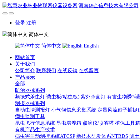
登录
注册
简体中文
简体中文
English
网站首页
关于我们
公司简介
联系我们
在线反馈
在线留言
产品展示
全部
防治器械系列
频振式杀虫灯
诱虫板(粘虫板)
紫外杀菌灯
有害生物诱捕
测报器械系列
自动虫情测报灯
小气候信息采集系统
定量风流孢子捕捉
病虫监测工具
昆虫飞行信息系统
昆虫培养箱
点滴仪/喷雾塔
植保工具箱
有机产品生产技术
病虫害自动测控系统ATCSP
新技术研发体系NTRDS
测土