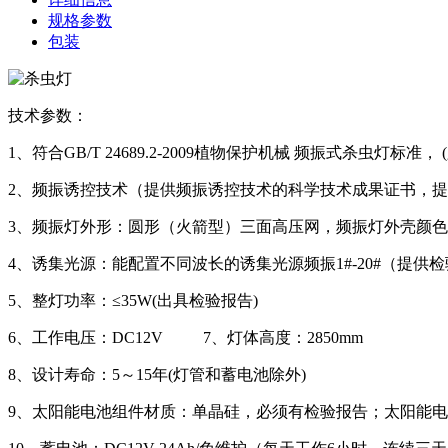
规格参数
包装
技术参数：
1、符合GB/T 24689.2-2009植物保护机械 频振式杀虫灯标准
2、频振诱控技术（提供频振诱控技术的科学技术成果证书，提
3、频振灯外形：圆形（火箭型）三面高压网，频振灯外壳颜
4、诱集光源：能配置不同波长的诱集光源频振1#-20#（提供检
5、整灯功率：≤35W(出具检验报告)
6、工作电压：DC12V 7、灯体高度：2850mm
8、设计寿命：5～15年(灯管和蓄电池除外)
9、太阳能电池组件材质：单晶硅，必须有检验报告；太阳能电