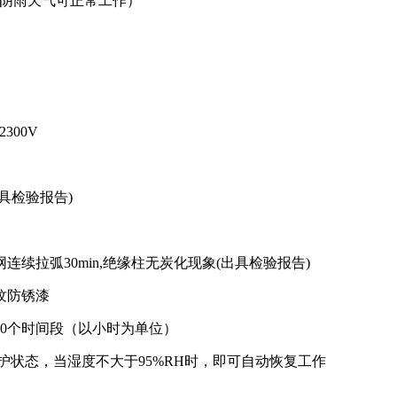
三天阴雨天气可正常工作）
300V
具检验报告)
续拉弧30min,绝缘柱无炭化现象(出具检验报告)
纹防锈漆
10个时间段（以小时为单位）
保护状态，当湿度不大于95%RH时，即可自动恢复工作