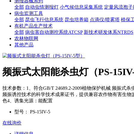
测报器械系列
全部
自动虫情测报灯
小气候信息采集系统
定量风流孢子
病虫监测工具
全部
昆虫飞行信息系统
昆虫培养箱
点滴仪/喷雾塔
植保
有机产品生产技术
全部
病虫害自动测控系统ATCSP
新技术研发体系NTRDS
农林物联网
其他产品
频振式太阳能杀虫灯（PS-15IV
技术参数：1、符合GB/T 24689.2-2009植物保护机械 频
频振诱控技术的科学技术成果证书，提供兼容农作物有害生物监
色4、诱集光源：能配置
型号：
PS-15IV-5
在线询价
详细信息