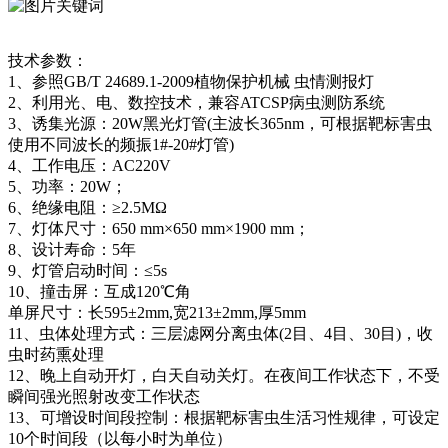
技术参数：
1、参照GB/T 24689.1-2009植物保护机械 虫情测报灯
2、利用光、电、数控技术，兼容ATCSP病虫测防系统
3、诱集光源：20W黑光灯管(主波长365nm，可根据靶标害虫
使用不同波长的频振1#-20#灯管)
4、工作电压：AC220V
5、功率：20W；
6、绝缘电阻：≥2.5MΩ
7、灯体尺寸：650 mm×650 mm×1900 mm；
8、设计寿命：5年
9、灯管启动时间：≤5s
10、撞击屏：互成120℃角
单屏尺寸：长595±2mm,宽213±2mm,厚5mm
11、虫体处理方式：三层滤网分离虫体(2目、4目、30目)，收
虫时药熏处理
12、晚上自动开灯，白天自动关灯。在夜间工作状态下，不受
瞬间强光照射改变工作状态
13、可增设时间段控制：根据靶标害虫生活习性规律，可设定
10个时间段（以每小时为单位）