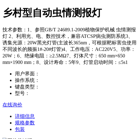
乡村型自动虫情测报灯
技术参数：1、参照GB/T 24689.1-2009植物保护机械 虫情测报
灯 2、利用光、电、数控技术，兼容ATCSP病虫测防系统3、
诱集光源：20W黑光灯管(主波长365nm，可根据靶标害虫使用
不同波长的频振1#-20#灯管)4、工作电压：AC220V5、功率：
20W；6、绝缘电阻：≥2.5MΩ7、灯体尺寸：650 mm×650
mm×1900 mm；8、设计寿命：5年9、灯管启动时间：≤5s1
用户界面：
操作系统：
键盘类型：
型号：
在线询价
详细信息
规格参数
包装