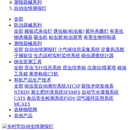
测报器械系列
自动虫情测报灯
全部
防治器械系列
全部
频振式杀虫灯
诱虫板(粘虫板)
紫外杀菌灯
有害生
物诱捕器
吸虫机
粘虫胶/粘虫胶带
有害生物抑制器
测报器械系列
全部
自动虫情测报灯
小气候信息采集系统
定量风流孢
子捕捉仪
生态远程实时监控系统
病虫调查统计器
病虫监测工具
全部
昆虫飞行信息系统
昆虫培养箱
点滴仪/喷雾塔
植保
工具箱
果类检疫CT机
有机产品生产技术
全部
病虫害自动测控系统ATCSP
新技术研发体系
NTRDS
测土肥环境系统SFSMFS
自动节水灌溉系统
CATS
食品安全检测系统FSDS
沼气循环应用系统
MCAES
农林物联网
其他产品