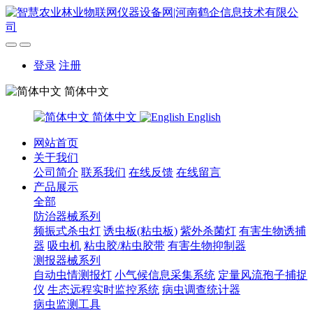
登录
注册
简体中文
简体中文
English
网站首页
关于我们
公司简介
联系我们
在线反馈
在线留言
产品展示
全部
防治器械系列
频振式杀虫灯
诱虫板(粘虫板)
紫外杀菌灯
有害生物诱捕
器
吸虫机
粘虫胶/粘虫胶带
有害生物抑制器
测报器械系列
自动虫情测报灯
小气候信息采集系统
定量风流孢子捕捉
仪
生态远程实时监控系统
病虫调查统计器
病虫监测工具