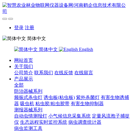
登录
注册
简体中文
简体中文
English
网站首页
关于我们
公司简介
联系我们
在线反馈
在线留言
产品展示
全部
防治器械系列
频振式杀虫灯
诱虫板(粘虫板)
紫外杀菌灯
有害生物诱捕
器
吸虫机
粘虫胶/粘虫胶带
有害生物抑制器
测报器械系列
自动虫情测报灯
小气候信息采集系统
定量风流孢子捕捉
仪
生态远程实时监控系统
病虫调查统计器
病虫监测工具