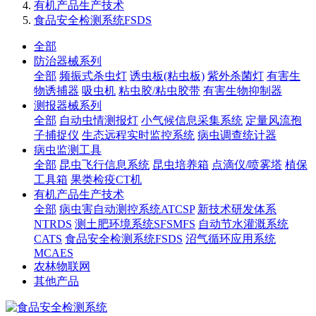
有机产品生产技术
食品安全检测系统FSDS
全部
防治器械系列
全部
频振式杀虫灯
诱虫板(粘虫板)
紫外杀菌灯
有害生
物诱捕器
吸虫机
粘虫胶/粘虫胶带
有害生物抑制器
测报器械系列
全部
自动虫情测报灯
小气候信息采集系统
定量风流孢
子捕捉仪
生态远程实时监控系统
病虫调查统计器
病虫监测工具
全部
昆虫飞行信息系统
昆虫培养箱
点滴仪/喷雾塔
植保
工具箱
果类检疫CT机
有机产品生产技术
全部
病虫害自动测控系统ATCSP
新技术研发体系
NTRDS
测土肥环境系统SFSMFS
自动节水灌溉系统
CATS
食品安全检测系统FSDS
沼气循环应用系统
MCAES
农林物联网
其他产品