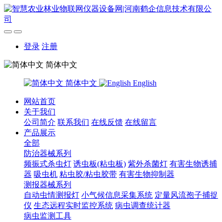
登录
注册
简体中文
简体中文
English
网站首页
关于我们
公司简介
联系我们
在线反馈
在线留言
产品展示
全部
防治器械系列
频振式杀虫灯
诱虫板(粘虫板)
紫外杀菌灯
有害生物诱捕
器
吸虫机
粘虫胶/粘虫胶带
有害生物抑制器
测报器械系列
自动虫情测报灯
小气候信息采集系统
定量风流孢子捕捉
仪
生态远程实时监控系统
病虫调查统计器
病虫监测工具