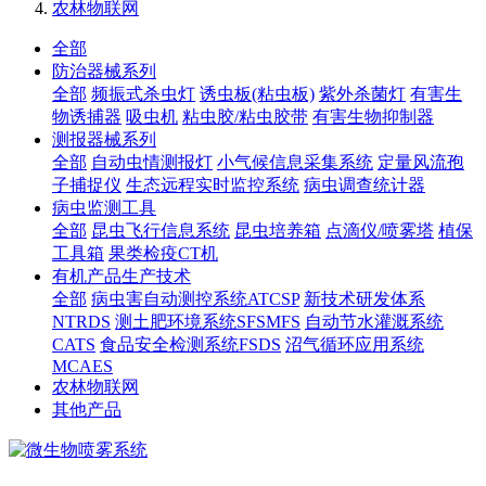
农林物联网
全部
防治器械系列
全部
频振式杀虫灯
诱虫板(粘虫板)
紫外杀菌灯
有害生
物诱捕器
吸虫机
粘虫胶/粘虫胶带
有害生物抑制器
测报器械系列
全部
自动虫情测报灯
小气候信息采集系统
定量风流孢
子捕捉仪
生态远程实时监控系统
病虫调查统计器
病虫监测工具
全部
昆虫飞行信息系统
昆虫培养箱
点滴仪/喷雾塔
植保
工具箱
果类检疫CT机
有机产品生产技术
全部
病虫害自动测控系统ATCSP
新技术研发体系
NTRDS
测土肥环境系统SFSMFS
自动节水灌溉系统
CATS
食品安全检测系统FSDS
沼气循环应用系统
MCAES
农林物联网
其他产品