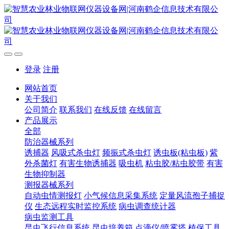
登录
注册
网站首页
关于我们
公司简介
联系我们
在线反馈
在线留言
产品展示
全部
防治器械系列
诱捕器
风吸式杀虫灯
频振式杀虫灯
诱虫板(粘虫板)
紫
外杀菌灯
有害生物诱捕器
吸虫机
粘虫胶/粘虫胶带
有害
生物抑制器
测报器械系列
自动虫情测报灯
小气候信息采集系统
定量风流孢子捕捉
仪
生态远程实时监控系统
病虫调查统计器
病虫监测工具
昆虫飞行信息系统
昆虫培养箱
点滴仪/喷雾塔
植保工具